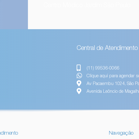
Centro Médico Jardim São Paulo
Central de Atendimento
(11) 99536-0066
Clique aqui para agendar s
Av Pacaembu 1024, São Pa
Avenida Leôncio de Magalhã
ndimento
Navegação